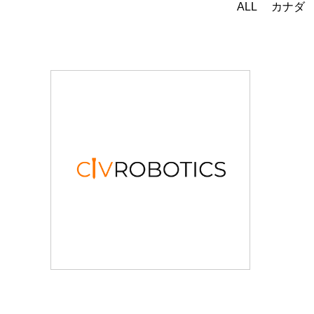
ALL
カナダ
Civ Robotics